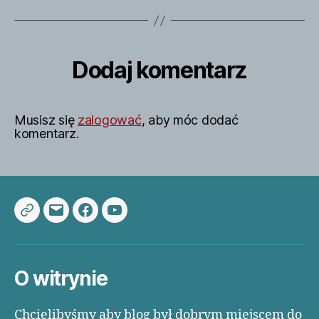
Dodaj komentarz
Musisz się
zalogować
, aby móc dodać
komentarz.
Multibond.pl
Adres
Facebook
YouTube
e-
mail
O witrynie
Chcielibyśmy aby blog był dobrym miejscem do