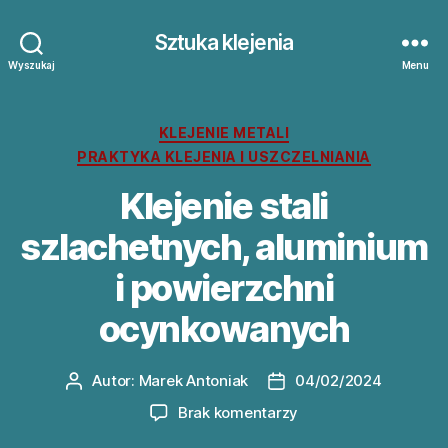
Sztuka klejenia
Wyszukaj
Menu
Kategorie
KLEJENIE METALI
PRAKTYKA KLEJENIA I USZCZELNIANIA
Klejenie stali
szlachetnych, aluminium
i powierzchni
ocynkowanych
Autor:
Marek Antoniak
04/02/2024
Autor
Data
wpisu
wpisu
do
Brak komentarzy
Klejenie