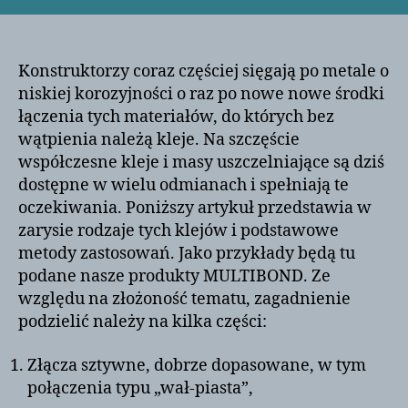
stali
szlachetnych,
aluminium
i
Konstruktorzy coraz częściej sięgają po metale o
powierzchni
niskiej korozyjności o raz po nowe nowe środki
ocynkowanych
łączenia tych materiałów, do których bez
wątpienia należą kleje. Na szczęście
współczesne kleje i masy uszczelniające są dziś
dostępne w wielu odmianach i spełniają te
oczekiwania. Poniższy artykuł przedstawia w
zarysie rodzaje tych klejów i podstawowe
metody zastosowań. Jako przykłady będą tu
podane nasze produkty MULTIBOND. Ze
względu na złożoność tematu, zagadnienie
podzielić należy na kilka części:
Złącza sztywne, dobrze dopasowane, w tym
połączenia typu „wał-piasta”,