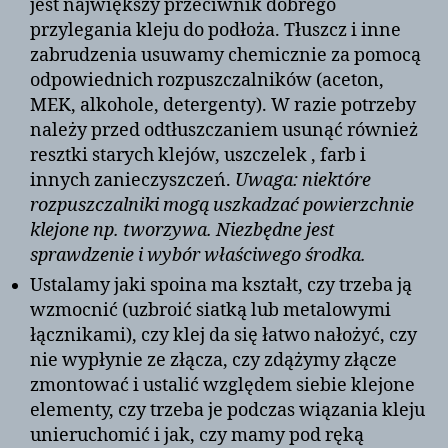
jest największy przeciwnik dobrego
przylegania kleju do podłoża. Tłuszcz i inne
zabrudzenia usuwamy chemicznie za pomocą
odpowiednich rozpuszczalników (aceton,
MEK, alkohole, detergenty). W razie potrzeby
należy przed odtłuszczaniem usunąć również
resztki starych klejów, uszczelek , farb i
innych zanieczyszczeń.
Uwaga: niektóre
rozpuszczalniki mogą uszkadzać powierzchnie
klejone np. tworzywa. Niezbędne jest
sprawdzenie i wybór właściwego środka.
Ustalamy jaki spoina ma kształt, czy trzeba ją
wzmocnić (uzbroić siatką lub metalowymi
łącznikami), czy klej da się łatwo nałożyć, czy
nie wypłynie ze złącza, czy zdążymy złącze
zmontować i ustalić względem siebie klejone
elementy, czy trzeba je podczas wiązania kleju
unieruchomić i jak, czy mamy pod ręką