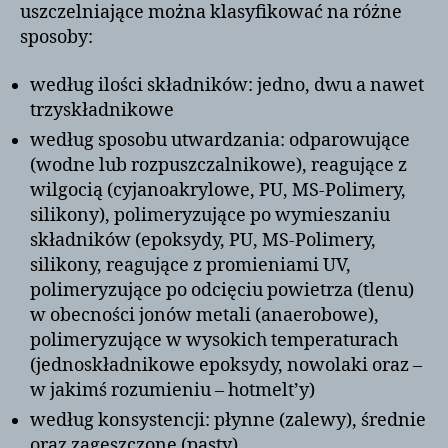
uszczelniające można klasyfikować na różne
sposoby:
według ilości składników: jedno, dwu a nawet
trzyskładnikowe
według sposobu utwardzania: odparowujące
(wodne lub rozpuszczalnikowe), reagujące z
wilgocią (cyjanoakrylowe, PU, MS-Polimery,
silikony), polimeryzujące po wymieszaniu
składników (epoksydy, PU, MS-Polimery,
silikony, reagujące z promieniami UV,
polimeryzujące po odcięciu powietrza (tlenu)
w obecności jonów metali (anaerobowe),
polimeryzujące w wysokich temperaturach
(jednoskładnikowe epoksydy, nowolaki oraz –
w jakimś rozumieniu – hotmelt’y)
według konsystencji: płynne (zalewy), średnie
oraz zagęszczone (pasty)