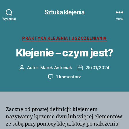
Sztuka klejenia
Wyszukaj
Menu
Kategorie
PRAKTYKA KLEJENIA I USZCZELNIANIA
Klejenie – czym jest?
Autor:
Marek Antoniak
25/01/2024
Autor
Data
wpisu
wpisu
do
1 komentarz
Klejenie
–
czym
jest?
Zacznę od prostej definicji: klejeniem
nazywamy łączenie dwu lub więcej elementów
ze sobą przy pomocy kleju, który po nałożeniu