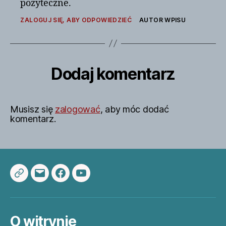
pożyteczne.
ZALOGUJ SIĘ, ABY ODPOWIEDZIEĆ
AUTOR WPISU
Dodaj komentarz
Musisz się
zalogować
, aby móc dodać
komentarz.
Multibond.pl
Adres
Facebook
YouTube
e-
mail
O witrynie