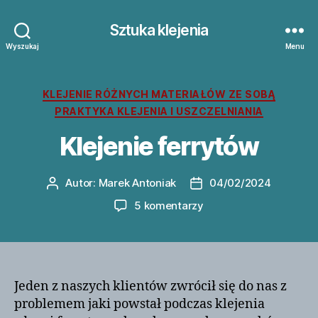
Sztuka klejenia
Wyszukaj
Menu
Kategorie
KLEJENIE RÓŻNYCH MATERIAŁÓW ZE SOBĄ
PRAKTYKA KLEJENIA I USZCZELNIANIA
Klejenie ferrytów
Autor:
Marek Antoniak
04/02/2024
Autor
Data
wpisu
wpisu
do
5 komentarzy
Klejenie
ferrytów
Jeden z naszych klientów zwrócił się do nas z
problemem jaki powstał podczas klejenia